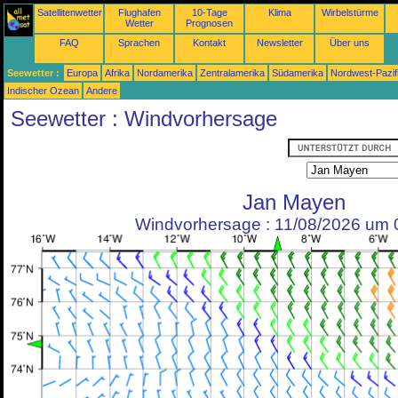
Satellitenwetter
Flughafen
10-Tage
Klima
Wirbelstürme
Wetter
Prognosen
FAQ
Sprachen
Kontakt
Newsletter
Über uns
Seewetter :
Europa
Afrika
Nordamerika
Zentralamerika
Südamerika
Nordwest-Pazif
Indischer Ozean
Andere
Seewetter : Windvorhersage
Jan Mayen
Windvorhersage : 11/08/2026 um