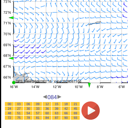
084
00
03
06
09
12
15
18
21
24
27
30
33
36
39
42
45
48
51
54
57
60
63
66
69
72
75
78
81
84
87
90
93