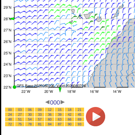
000
00
03
06
09
12
15
18
21
24
27
30
33
36
39
42
45
48
51
54
57
60
63
66
69
72
75
78
81
84
87
90
93