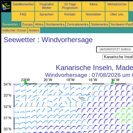
Satellitenwetter
Flughafen
10-Tage
Klima
Wirbelstürme
Wetter
Prognosen
FAQ
Sprachen
Kontakt
Newsletter
Über uns
Seewetter :
Europa
Afrika
Nordamerika
Zentralamerika
Südamerika
Nordwest-Pazif
Indischer Ozean
Andere
Seewetter : Windvorhersage
Kanarische Inseln, Made
Windvorhersage : 07/08/2026 um