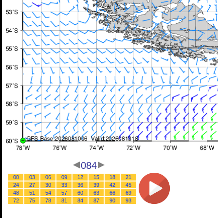
084
00
03
06
09
12
15
18
21
24
27
30
33
36
39
42
45
48
51
54
57
60
63
66
69
72
75
78
81
84
87
90
93