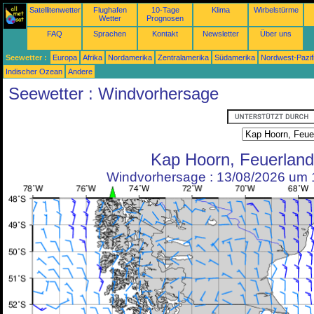
Satellitenwetter
Flughafen
10-Tage
Klima
Wirbelstürme
Wetter
Prognosen
FAQ
Sprachen
Kontakt
Newsletter
Über uns
Seewetter :
Europa
Afrika
Nordamerika
Zentralamerika
Südamerika
Nordwest-Pazif
Indischer Ozean
Andere
Seewetter : Windvorhersage
Kap Hoorn, Feuerland
Windvorhersage : 13/08/2026 um