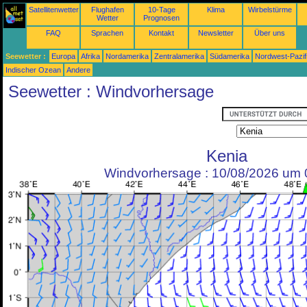
Satellitenwetter
Flughafen
10-Tage
Klima
Wirbelstürme
Wetter
Prognosen
FAQ
Sprachen
Kontakt
Newsletter
Über uns
Seewetter :
Europa
Afrika
Nordamerika
Zentralamerika
Südamerika
Nordwest-Pazif
Indischer Ozean
Andere
Seewetter : Windvorhersage
Kenia
Windvorhersage : 10/08/2026 um