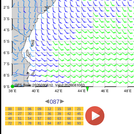
087
00
03
06
09
12
15
18
21
24
27
30
33
36
39
42
45
48
51
54
57
60
63
66
69
72
75
78
81
84
87
90
93