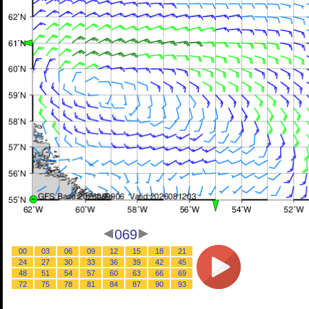
069
00
03
06
09
12
15
18
21
24
27
30
33
36
39
42
45
48
51
54
57
60
63
66
69
72
75
78
81
84
87
90
93