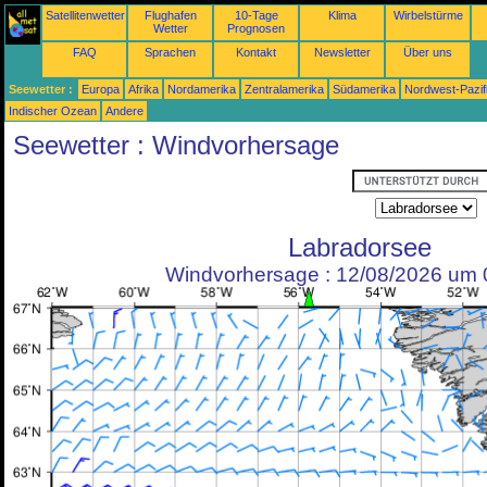
Satellitenwetter
Flughafen
10-Tage
Klima
Wirbelstürme
Wetter
Prognosen
FAQ
Sprachen
Kontakt
Newsletter
Über uns
Seewetter :
Europa
Afrika
Nordamerika
Zentralamerika
Südamerika
Nordwest-Pazif
Indischer Ozean
Andere
Seewetter : Windvorhersage
Labradorsee
Windvorhersage : 12/08/2026 um