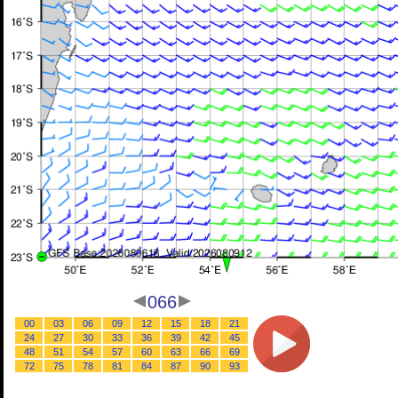
066
00
03
06
09
12
15
18
21
24
27
30
33
36
39
42
45
48
51
54
57
60
63
66
69
72
75
78
81
84
87
90
93