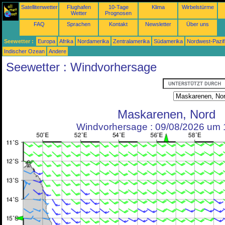
Satellitenwetter
Flughafen
10-Tage
Klima
Wirbelstürme
Wetter
Prognosen
FAQ
Sprachen
Kontakt
Newsletter
Über uns
Seewetter :
Europa
Afrika
Nordamerika
Zentralamerika
Südamerika
Nordwest-Pazif
Indischer Ozean
Andere
Seewetter : Windvorhersage
Maskarenen, Nord
Windvorhersage : 09/08/2026 um