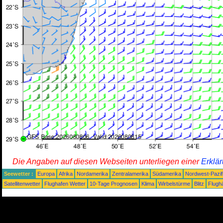
Die Angaben auf diesen Webseiten unterliegen einer
Erklä
Seewetter :
Europa
Afrika
Nordamerika
Zentralamerika
Südamerika
Nordwest-Pazif
Satellitenwetter
Flughafen Wetter
10-Tage Prognosen
Klima
Wirbelstürme
Blitz
Flugh