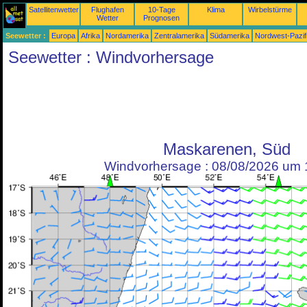
Satellitenwetter
Flughafen
10-Tage
Klima
Wirbelstürme
Wetter
Prognosen
Seewetter :
Europa
Afrika
Nordamerika
Zentralamerika
Südamerika
Nordwest-Pazif
Seewetter : Windvorhersage
Maskarenen, Süd
Windvorhersage : 08/08/2026 um