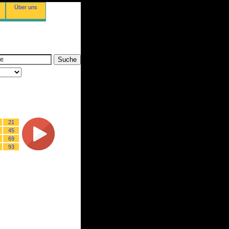
Über uns
21
45
69
93