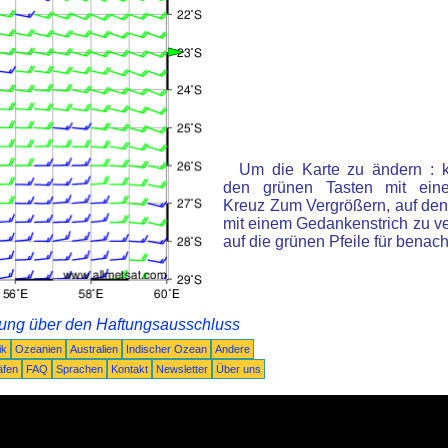
Um die Karte zu ändern : k
den grünen Tasten mit ein
Kreuz Zum Vergrößern, auf den
mit einem Gedankenstrich zu ve
auf die grünen Pfeile für benac
rung über den Haftungsausschluss
ik
Ozeanien
Australien
Indischer Ozean
Andere
äfen
FAQ
Sprachen
Kontakt
Newsletter
Über uns