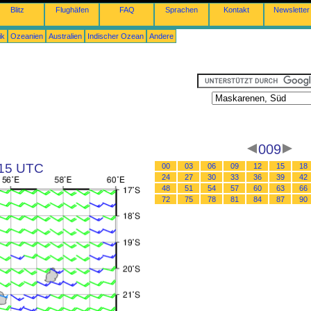
Blitz
Flughäfen
FAQ
Sprachen
Kontakt
Newsletter
ik
Ozeanien
Australien
Indischer Ozean
Andere
009
 15 UTC
00
03
06
09
12
15
18
24
27
30
33
36
39
42
48
51
54
57
60
63
66
72
75
78
81
84
87
90