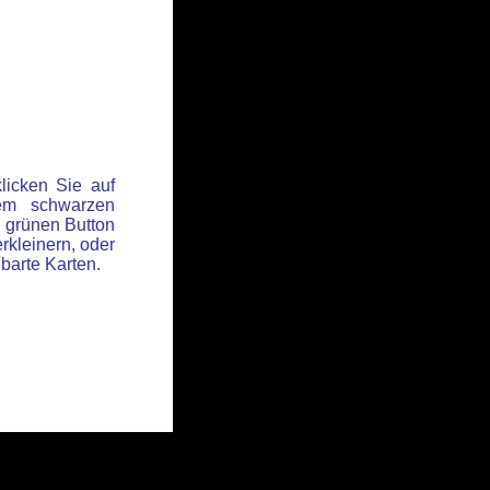
licken Sie auf
em schwarzen
 grünen Button
rkleinern, oder
hbarte Karten.