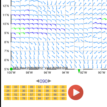
090
00
03
06
09
12
15
18
21
24
27
30
33
36
39
42
45
48
51
54
57
60
63
66
69
72
75
78
81
84
87
90
93