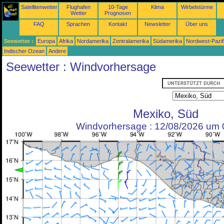
Satellitenwetter
Flughafen
10-Tage
Klima
Wirbelstürme
Wetter
Prognosen
FAQ
Sprachen
Kontakt
Newsletter
Über uns
Seewetter :
Europa
Afrika
Nordamerika
Zentralamerika
Südamerika
Nordwest-Pazif
Indischer Ozean
Andere
Seewetter : Windvorhersage
Mexiko, Süd
Windvorhersage : 12/08/2026 um