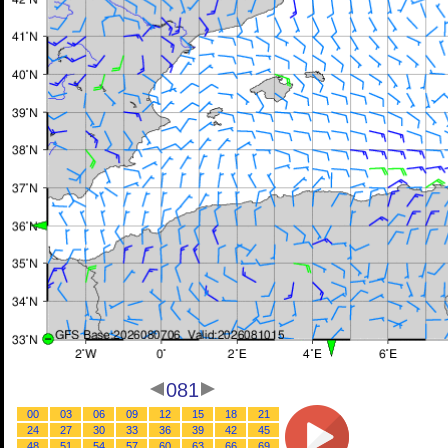
081
00
03
06
09
12
15
18
21
24
27
30
33
36
39
42
45
48
51
54
57
60
63
66
69