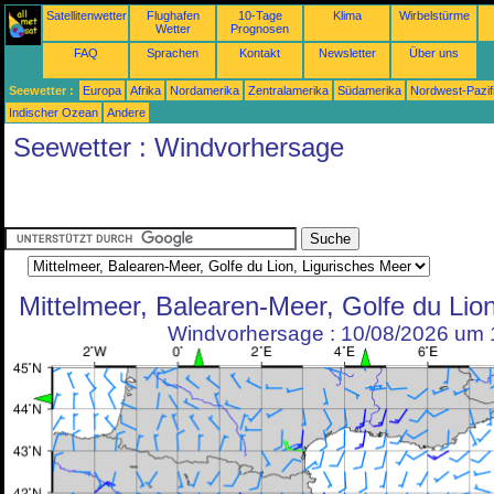
Satellitenwetter
Flughafen
10-Tage
Klima
Wirbelstürme
Wetter
Prognosen
FAQ
Sprachen
Kontakt
Newsletter
Über uns
Seewetter :
Europa
Afrika
Nordamerika
Zentralamerika
Südamerika
Nordwest-Pazif
Indischer Ozean
Andere
Seewetter : Windvorhersage
Mittelmeer, Balearen-Meer, Golfe du Lio
Windvorhersage : 10/08/2026 um