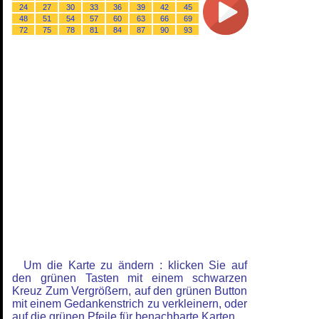
24
27
30
33
36
39
42
45
48
51
54
57
60
63
66
69
72
75
78
81
84
87
90
93
Um die Karte zu ändern : klicken Sie auf
den grünen Tasten mit einem schwarzen
Kreuz Zum Vergrößern, auf den grünen Button
mit einem Gedankenstrich zu verkleinern, oder
auf die grünen Pfeile für benachbarte Karten.