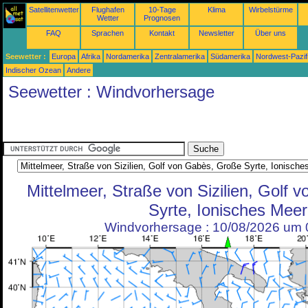
Satellitenwetter
Flughafen
10-Tage
Klima
Wirbelstürme
Wetter
Prognosen
FAQ
Sprachen
Kontakt
Newsletter
Über uns
Seewetter :
Europa
Afrika
Nordamerika
Zentralamerika
Südamerika
Nordwest-Pazif
Indischer Ozean
Andere
Seewetter : Windvorhersage
Mittelmeer, Straße von Sizilien, Golf
Syrte, Ionisches Meer
Windvorhersage : 10/08/2026 um