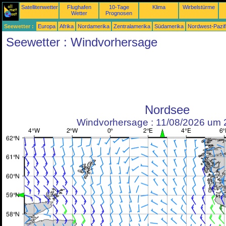
Satellitenwetter
Flughafen
10-Tage
Klima
Wirbelstürme
Wetter
Prognosen
Seewetter :
Europa
Afrika
Nordamerika
Zentralamerika
Südamerika
Nordwest-Pazif
Seewetter : Windvorhersage
Nordsee
Windvorhersage : 11/08/2026 um