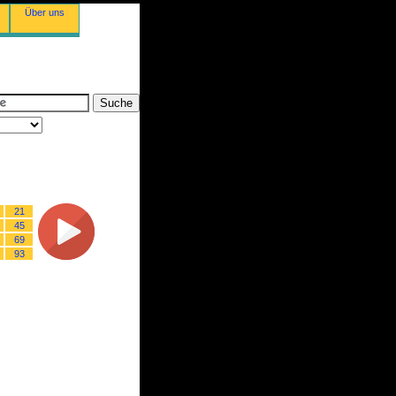
Über uns
21
45
69
93