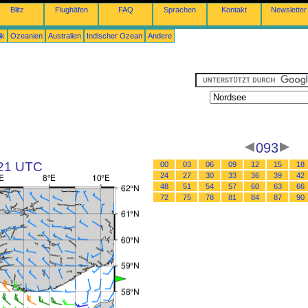
Blitz
Flughäfen
FAQ
Sprachen
Kontakt
Newsletter
ik
Ozeanien
Australien
Indischer Ozean
Andere
093
 21 UTC
00
03
06
09
12
15
18
24
27
30
33
36
39
42
48
51
54
57
60
63
66
72
75
78
81
84
87
90