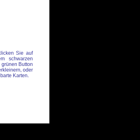
licken Sie auf
em schwarzen
 grünen Button
rkleinern, oder
hbarte Karten.