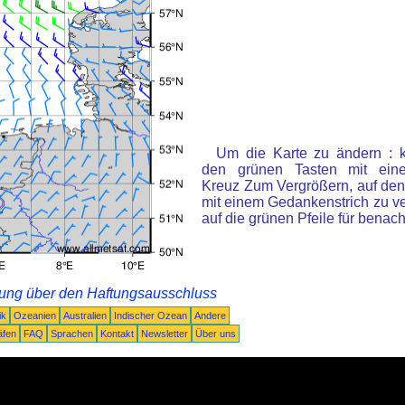
Um die Karte zu ändern : k
den grünen Tasten mit ein
Kreuz Zum Vergrößern, auf den
mit einem Gedankenstrich zu ve
auf die grünen Pfeile für benac
rung über den Haftungsausschluss
ik
Ozeanien
Australien
Indischer Ozean
Andere
äfen
FAQ
Sprachen
Kontakt
Newsletter
Über uns