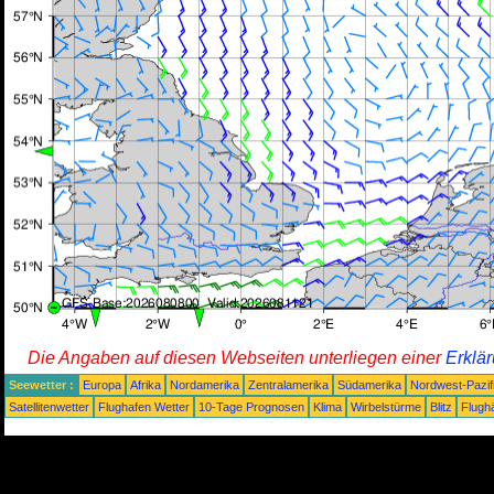
Die Angaben auf diesen Webseiten unterliegen einer
Erklä
Seewetter :
Europa
Afrika
Nordamerika
Zentralamerika
Südamerika
Nordwest-Pazif
Satellitenwetter
Flughafen Wetter
10-Tage Prognosen
Klima
Wirbelstürme
Blitz
Flugh