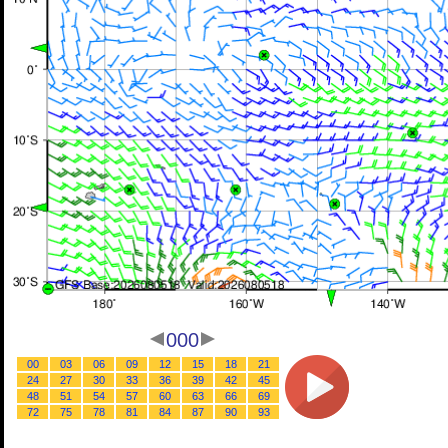
000
00
03
06
09
12
15
18
21
24
27
30
33
36
39
42
45
48
51
54
57
60
63
66
69
72
75
78
81
84
87
90
93