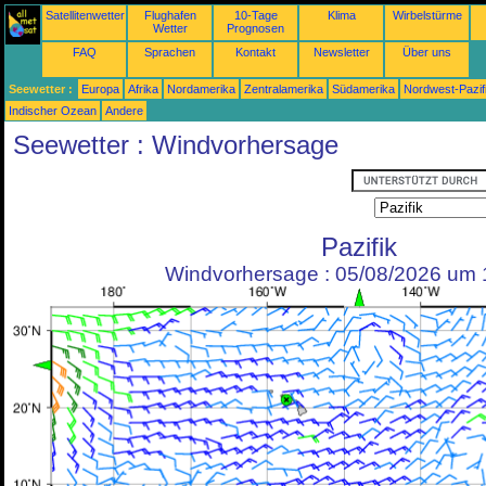
Satellitenwetter
Flughafen
10-Tage
Klima
Wirbelstürme
Wetter
Prognosen
FAQ
Sprachen
Kontakt
Newsletter
Über uns
Seewetter :
Europa
Afrika
Nordamerika
Zentralamerika
Südamerika
Nordwest-Pazif
Indischer Ozean
Andere
Seewetter : Windvorhersage
Pazifik
Windvorhersage : 05/08/2026 um