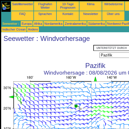
Satellitenwetter
Flughafen
10-Tage
Klima
Wirbelstürme
Wetter
Prognosen
FAQ
Sprachen
Kontakt
Newsletter
Über uns
Seewetter :
Europa
Afrika
Nordamerika
Zentralamerika
Südamerika
Nordwest-Pazif
Indischer Ozean
Andere
Seewetter : Windvorhersage
Pazifik
Windvorhersage : 08/08/2026 um