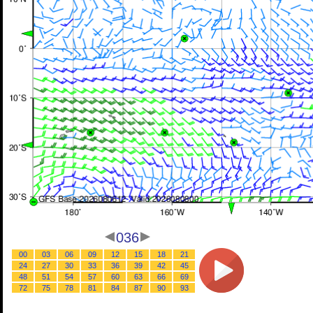
036
00
03
06
09
12
15
18
21
24
27
30
33
36
39
42
45
48
51
54
57
60
63
66
69
72
75
78
81
84
87
90
93