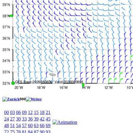
000
00
03
06
09
12
15
18
21
24
27
30
33
36
39
42
45
48
51
54
57
60
63
66
69
72
75
78
81
84
87
90
93