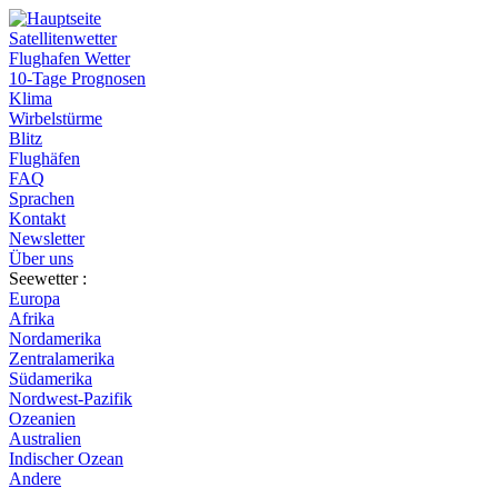
Satellitenwetter
Flughafen Wetter
10-Tage Prognosen
Klima
Wirbelstürme
Blitz
Flughäfen
FAQ
Sprachen
Kontakt
Newsletter
Über uns
Seewetter :
Europa
Afrika
Nordamerika
Zentralamerika
Südamerika
Nordwest-Pazifik
Ozeanien
Australien
Indischer Ozean
Andere