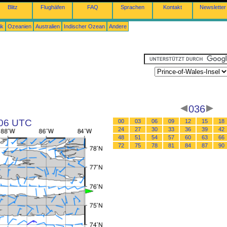
Blitz
Flughäfen
FAQ
Sprachen
Kontakt
Newsletter
ik
Ozeanien
Australien
Indischer Ozean
Andere
036
 06 UTC
00
03
06
09
12
15
18
24
27
30
33
36
39
42
48
51
54
57
60
63
66
72
75
78
81
84
87
90