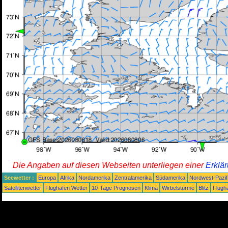
Die Angaben auf diesen Webseiten unterliegen einer
Erklä
Seewetter :
Europa
Afrika
Nordamerika
Zentralamerika
Südamerika
Nordwest-Pazif
Satellitenwetter
Flughafen Wetter
10-Tage Prognosen
Klima
Wirbelstürme
Blitz
Flugh