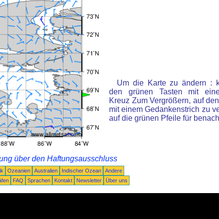
Um die Karte zu ändern : k
den grünen Tasten mit ein
Kreuz Zum Vergrößern, auf den
mit einem Gedankenstrich zu ve
auf die grünen Pfeile für benac
rung über den Haftungsausschluss
ik
Ozeanien
Australien
Indischer Ozean
Andere
äfen
FAQ
Sprachen
Kontakt
Newsletter
Über uns