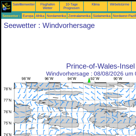
Satellitenwetter
Flughafen
10-Tage
Klima
Wirbelstürme
Wetter
Prognosen
Seewetter :
Europa
Afrika
Nordamerika
Zentralamerika
Südamerika
Nordwest-Pazif
Seewetter : Windvorhersage
Prince-of-Wales-Insel
Windvorhersage : 08/08/2026 um