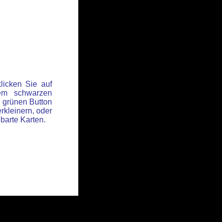
licken Sie auf
em schwarzen
 grünen Button
rkleinern, oder
hbarte Karten.