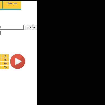
Über uns
21
45
69
93