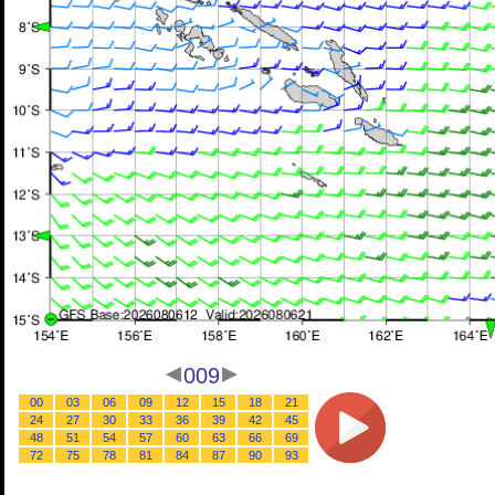
009
00
03
06
09
12
15
18
21
24
27
30
33
36
39
42
45
48
51
54
57
60
63
66
69
72
75
78
81
84
87
90
93