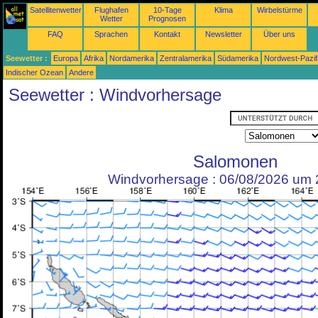
Satellitenwetter
Flughafen
10-Tage
Klima
Wirbelstürme
Wetter
Prognosen
FAQ
Sprachen
Kontakt
Newsletter
Über uns
Seewetter :
Europa
Afrika
Nordamerika
Zentralamerika
Südamerika
Nordwest-Pazif
Indischer Ozean
Andere
Seewetter : Windvorhersage
Salomonen
Windvorhersage : 06/08/2026 um