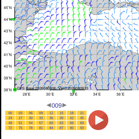
009
00
03
06
09
12
15
18
21
24
27
30
33
36
39
42
45
48
51
54
57
60
63
66
69
72
75
78
81
84
87
90
93