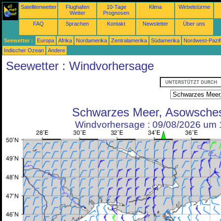
Satellitenwetter
Flughafen
10-Tage
Klima
Wirbelstürme
Wetter
Prognosen
FAQ
Sprachen
Kontakt
Newsletter
Über uns
Seewetter :
Europa
Afrika
Nordamerika
Zentralamerika
Südamerika
Nordwest-Pazif
Indischer Ozean
Andere
Seewetter : Windvorhersage
Schwarzes Meer, Asowsche
Windvorhersage : 09/08/2026 um