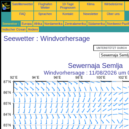
Satellitenwetter
Flughafen
10-Tage
Klima
Wirbelstürme
Wetter
Prognosen
FAQ
Sprachen
Kontakt
Newsletter
Über uns
Seewetter :
Europa
Afrika
Nordamerika
Zentralamerika
Südamerika
Nordwest-Pazif
Indischer Ozean
Andere
Seewetter : Windvorhersage
Sewernaja Semlja
Windvorhersage : 11/08/2026 um