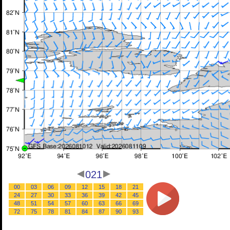
021
00
03
06
09
12
15
18
21
24
27
30
33
36
39
42
45
48
51
54
57
60
63
66
69
72
75
78
81
84
87
90
93