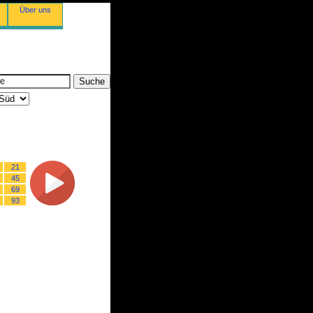
Über uns
21
45
69
93