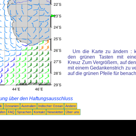
Um die Karte zu ändern : k
den grünen Tasten mit ein
Kreuz Zum Vergrößern, auf den
mit einem Gedankenstrich zu ve
auf die grünen Pfeile für benac
rung über den Haftungsausschluss
ik
Ozeanien
Australien
Indischer Ozean
Andere
äfen
FAQ
Sprachen
Kontakt
Newsletter
Über uns