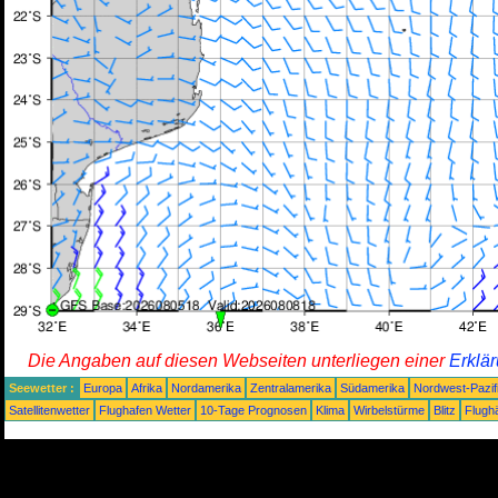
Die Angaben auf diesen Webseiten unterliegen einer
Erklä
Seewetter :
Europa
Afrika
Nordamerika
Zentralamerika
Südamerika
Nordwest-Pazif
Satellitenwetter
Flughafen Wetter
10-Tage Prognosen
Klima
Wirbelstürme
Blitz
Flugh