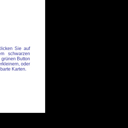
licken Sie auf
em schwarzen
 grünen Button
rkleinern, oder
hbarte Karten.