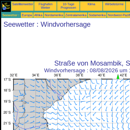
Satellitenwetter
Flughafen
10-Tage
Klima
Wirbelstürme
Wetter
Prognosen
Seewetter :
Europa
Afrika
Nordamerika
Zentralamerika
Südamerika
Nordwest-Pazif
Seewetter : Windvorhersage
Straße von Mosambik, 
Windvorhersage : 08/08/2026 um