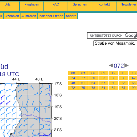
Blitz
Flughäfen
FAQ
Sprachen
Kontakt
Newsletter
ik
Ozeanien
Australien
Indischer Ozean
Andere
Süd
072
 18 UTC
00
03
06
09
12
15
18
24
27
30
33
36
39
42
48
51
54
57
60
63
66
72
75
78
81
84
87
90