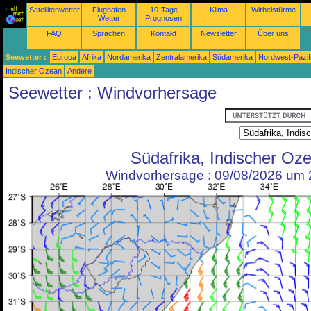
Satellitenwetter
Flughafen
10-Tage
Klima
Wirbelstürme
Wetter
Prognosen
FAQ
Sprachen
Kontakt
Newsletter
Über uns
Seewetter :
Europa
Afrika
Nordamerika
Zentralamerika
Südamerika
Nordwest-Pazif
Indischer Ozean
Andere
Seewetter : Windvorhersage
Südafrika, Indischer Oz
Windvorhersage : 09/08/2026 um