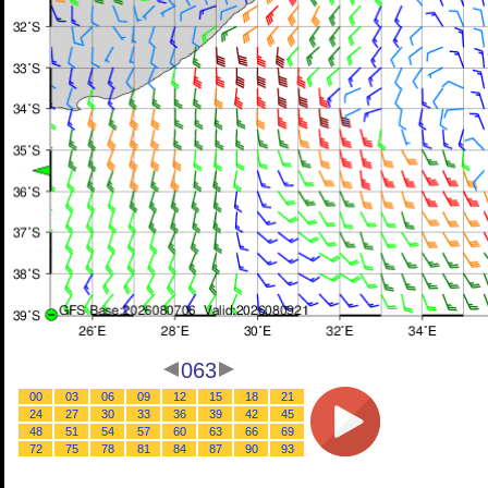
063
00
03
06
09
12
15
18
21
24
27
30
33
36
39
42
45
48
51
54
57
60
63
66
69
72
75
78
81
84
87
90
93