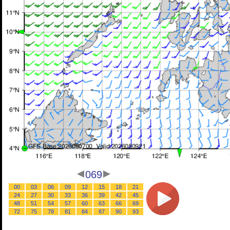
069
00
03
06
09
12
15
18
21
24
27
30
33
36
39
42
45
48
51
54
57
60
63
66
69
72
75
78
81
84
87
90
93