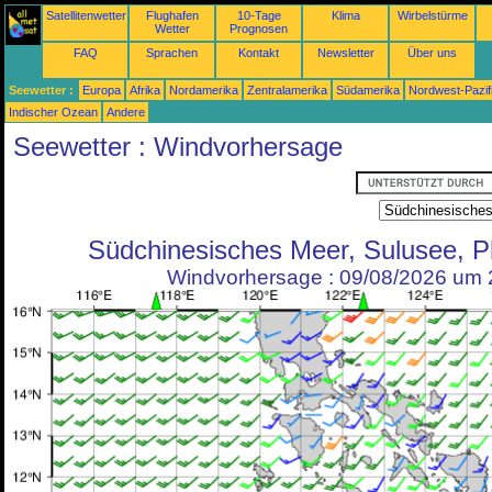
Satellitenwetter
Flughafen
10-Tage
Klima
Wirbelstürme
Wetter
Prognosen
FAQ
Sprachen
Kontakt
Newsletter
Über uns
Seewetter :
Europa
Afrika
Nordamerika
Zentralamerika
Südamerika
Nordwest-Pazif
Indischer Ozean
Andere
Seewetter : Windvorhersage
Südchinesisches Meer, Sulusee, P
Windvorhersage : 09/08/2026 um