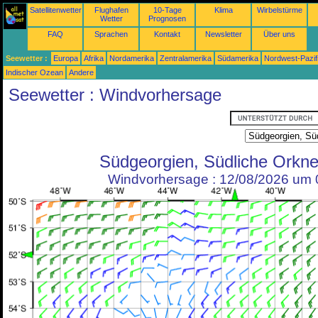
Satellitenwetter
Flughafen
10-Tage
Klima
Wirbelstürme
Wetter
Prognosen
FAQ
Sprachen
Kontakt
Newsletter
Über uns
Seewetter :
Europa
Afrika
Nordamerika
Zentralamerika
Südamerika
Nordwest-Pazif
Indischer Ozean
Andere
Seewetter : Windvorhersage
Südgeorgien, Südliche Orkne
Windvorhersage : 12/08/2026 um