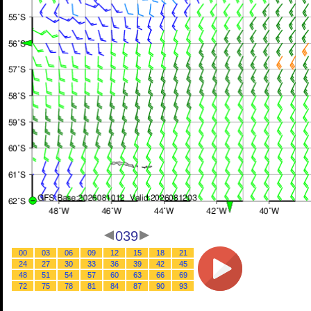
039
00
03
06
09
12
15
18
21
24
27
30
33
36
39
42
45
48
51
54
57
60
63
66
69
72
75
78
81
84
87
90
93