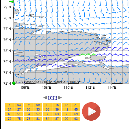
033
00
03
06
09
12
15
18
21
24
27
30
33
36
39
42
45
48
51
54
57
60
63
66
69
72
75
78
81
84
87
90
93