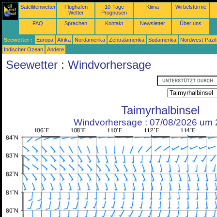
Satellitenwetter
Flughafen
10-Tage
Klima
Wirbelstürme
Wetter
Prognosen
FAQ
Sprachen
Kontakt
Newsletter
Über uns
Seewetter :
Europa
Afrika
Nordamerika
Zentralamerika
Südamerika
Nordwest-Pazif
Indischer Ozean
Andere
Seewetter : Windvorhersage
Taimyrhalbinsel
Windvorhersage : 07/08/2026 um