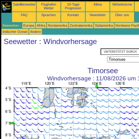
Satellitenwetter
Flughafen
10-Tage
Klima
Wirbelstürme
Wetter
Prognosen
FAQ
Sprachen
Kontakt
Newsletter
Über uns
Seewetter :
Europa
Afrika
Nordamerika
Zentralamerika
Südamerika
Nordwest-Pazif
Indischer Ozean
Andere
Seewetter : Windvorhersage
Timorsee
Windvorhersage : 11/08/2026 um