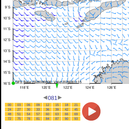
081
00
03
06
09
12
15
18
21
24
27
30
33
36
39
42
45
48
51
54
57
60
63
66
69
72
75
78
81
84
87
90
93