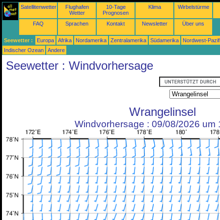
Satellitenwetter
Flughafen
10-Tage
Klima
Wirbelstürme
Wetter
Prognosen
FAQ
Sprachen
Kontakt
Newsletter
Über uns
Seewetter :
Europa
Afrika
Nordamerika
Zentralamerika
Südamerika
Nordwest-Pazif
Indischer Ozean
Andere
Seewetter : Windvorhersage
Wrangelinsel
Windvorhersage : 09/08/2026 um