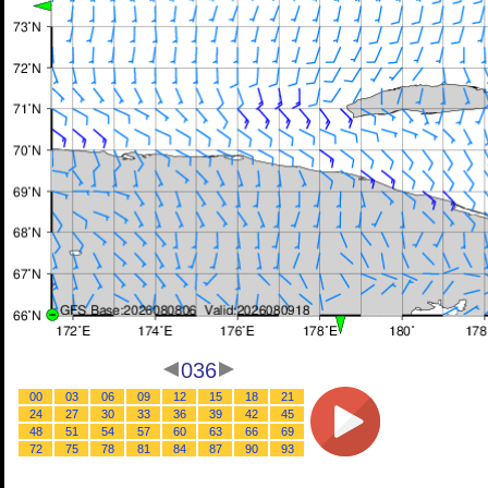
036
00
03
06
09
12
15
18
21
24
27
30
33
36
39
42
45
48
51
54
57
60
63
66
69
72
75
78
81
84
87
90
93