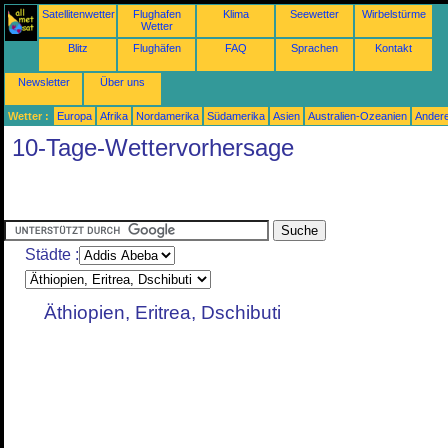
Satellitenwetter
Flughafen
Klima
Seewetter
Wirbelstürme
Wetter
Blitz
Flughäfen
FAQ
Sprachen
Kontakt
Newsletter
Über uns
Wetter :
Europa
Afrika
Nordamerika
Südamerika
Asien
Australien-Ozeanien
Ander
10-Tage-Wettervorhersage
Städte :
Äthiopien, Eritrea, Dschibuti