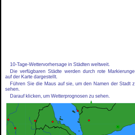
10-Tage-Wettervorhersage in Städten weltweit.
Die verfügbaren Städte werden durch rote Markierung
auf der Karte dargestellt.
Führen Sie die Maus auf sie, um den Namen der Stadt 
sehen.
Darauf klicken, um Wetterprognosen zu sehen.