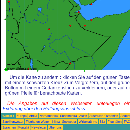
Um die Karte zu ändern : klicken Sie auf den grünen Tast
mit einem schwarzen Kreuz Zum Vergrößern, auf den grün
Button mit einem Gedankenstrich zu verkleinern, oder auf d
grünen Pfeile für benachbarte Karten.
Die Angaben auf diesen Webseiten unterliegen ein
Erklärung über den Haftungsausschluss
Wetter :
Europa
Afrika
Nordamerika
Südamerika
Asien
Australien-Ozeanien
Ander
Satellitenwetter
Flughafen Wetter
Klima
Seewetter
Wirbelstürme
Blitz
Flughäfen
FA
Sprachen
Kontakt
Newsletter
Über uns