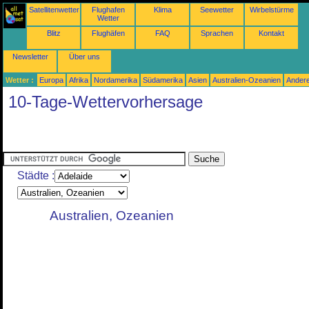
Satellitenwetter
Flughafen
Klima
Seewetter
Wirbelstürme
Wetter
Blitz
Flughäfen
FAQ
Sprachen
Kontakt
Newsletter
Über uns
Wetter :
Europa
Afrika
Nordamerika
Südamerika
Asien
Australien-Ozeanien
Ander
10-Tage-Wettervorhersage
Städte :
Australien, Ozeanien