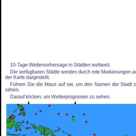
10-Tage-Wettervorhersage in Städten weltweit.
Die verfügbaren Städte werden durch rote Markierungen a
der Karte dargestellt.
Führen Sie die Maus auf sie, um den Namen der Stadt 
sehen.
Darauf klicken, um Wetterprognosen zu sehen.