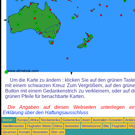
Um die Karte zu ändern : klicken Sie auf den grünen Tast
mit einem schwarzen Kreuz Zum Vergrößern, auf den grün
Button mit einem Gedankenstrich zu verkleinern, oder auf d
grünen Pfeile für benachbarte Karten.
Die Angaben auf diesen Webseiten unterliegen ein
Erklärung über den Haftungsausschluss
Wetter :
Europa
Afrika
Nordamerika
Südamerika
Asien
Australien-Ozeanien
Ander
Satellitenwetter
Flughafen Wetter
Klima
Seewetter
Wirbelstürme
Blitz
Flughäfen
FA
Sprachen
Kontakt
Newsletter
Über uns