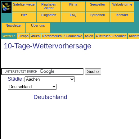
Satellitenwetter
Flughafen
Klima
Seewetter
Wirbelstürme
Wetter
Blitz
Flughäfen
FAQ
Sprachen
Kontakt
Newsletter
Über uns
Wetter :
Europa
Afrika
Nordamerika
Südamerika
Asien
Australien-Ozeanien
Ander
10-Tage-Wettervorhersage
Städte :
Deutschland