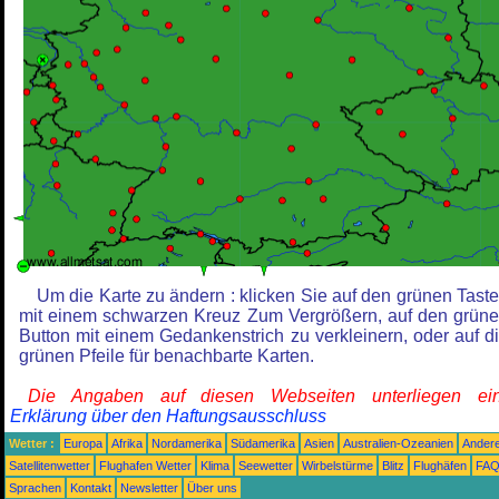
Um die Karte zu ändern : klicken Sie auf den grünen Tast
mit einem schwarzen Kreuz Zum Vergrößern, auf den grün
Button mit einem Gedankenstrich zu verkleinern, oder auf d
grünen Pfeile für benachbarte Karten.
Die Angaben auf diesen Webseiten unterliegen ein
Erklärung über den Haftungsausschluss
Wetter :
Europa
Afrika
Nordamerika
Südamerika
Asien
Australien-Ozeanien
Ander
Satellitenwetter
Flughafen Wetter
Klima
Seewetter
Wirbelstürme
Blitz
Flughäfen
FA
Sprachen
Kontakt
Newsletter
Über uns