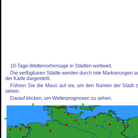
10-Tage-Wettervorhersage in Städten weltweit.
Die verfügbaren Städte werden durch rote Markierungen a
der Karte dargestellt.
Führen Sie die Maus auf sie, um den Namen der Stadt 
sehen.
Darauf klicken, um Wetterprognosen zu sehen.