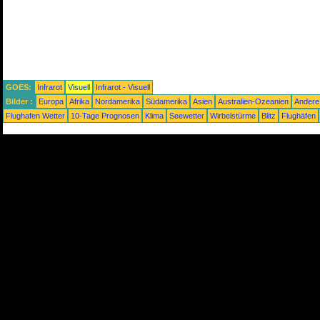
GOES:
Infrarot
Visuell
Infrarot - Visuell
Bilder :
Europa
Afrika
Nordamerika
Südamerika
Asien
Australien-Ozeanien
Andere
Flughafen Wetter
10-Tage Prognosen
Klima
Seewetter
Wirbelstürme
Blitz
Flughäfen