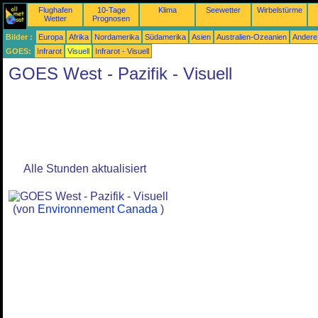
Flughafen
10-Tage
Klima
Seewetter
Wirbelstürme
Wetter
Prognosen
Bilder :
Europa
Afrika
Nordamerika
Südamerika
Asien
Australien-Ozeanien
Andere
GOES:
Infrarot
Visuell
Infrarot - Visuell
GOES West - Pazifik - Visuell
Alle Stunden aktualisiert
(von
Environnement Canada
)