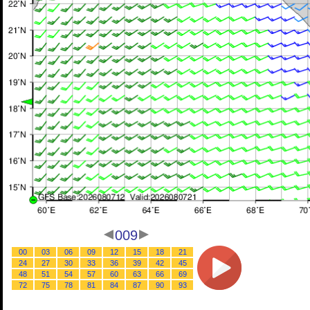
009
00
03
06
09
12
15
18
21
24
27
30
33
36
39
42
45
48
51
54
57
60
63
66
69
72
75
78
81
84
87
90
93