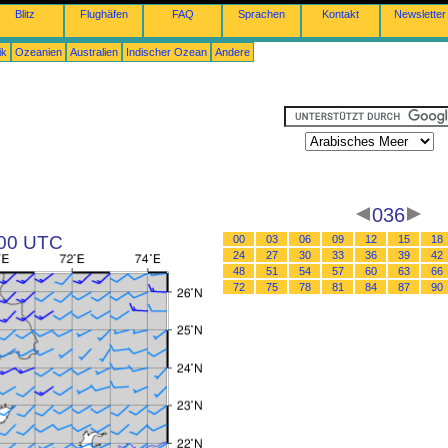
Blitz
Flughäfen
FAQ
Sprachen
Kontakt
Newsletter
ik
Ozeanien
Australien
Indischer Ozean
Andere
036
 00 UTC
00
03
06
09
12
15
18
24
27
30
33
36
39
42
48
51
54
57
60
63
66
72
75
78
81
84
87
90