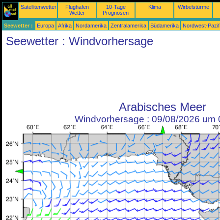
Satellitenwetter
Flughafen
10-Tage
Klima
Wirbelstürme
Wetter
Prognosen
Seewetter :
Europa
Afrika
Nordamerika
Zentralamerika
Südamerika
Nordwest-Pazif
Seewetter : Windvorhersage
Arabisches Meer
Windvorhersage : 09/08/2026 um