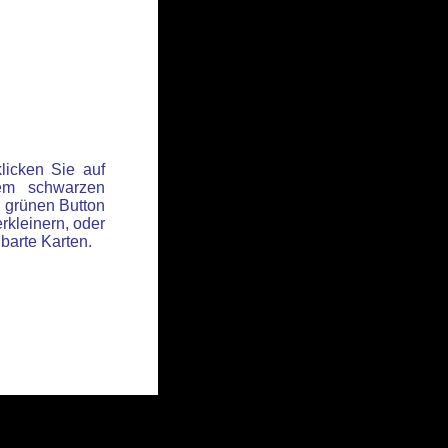
licken Sie auf
em schwarzen
 grünen Button
rkleinern, oder
hbarte Karten.