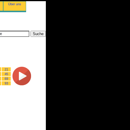
Über uns
21
45
69
93