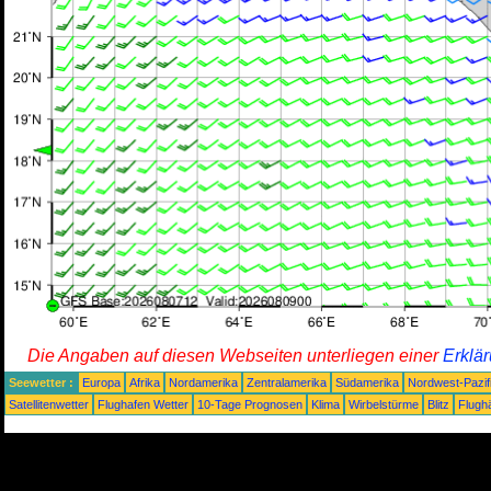
Die Angaben auf diesen Webseiten unterliegen einer
Erklä
Seewetter :
Europa
Afrika
Nordamerika
Zentralamerika
Südamerika
Nordwest-Pazif
Satellitenwetter
Flughafen Wetter
10-Tage Prognosen
Klima
Wirbelstürme
Blitz
Flugh