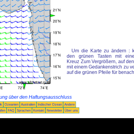
Um die Karte zu ändern : k
den grünen Tasten mit ein
Kreuz Zum Vergrößern, auf den
mit einem Gedankenstrich zu ve
auf die grünen Pfeile für benac
rung über den Haftungsausschluss
ik
Ozeanien
Australien
Indischer Ozean
Andere
äfen
FAQ
Sprachen
Kontakt
Newsletter
Über uns