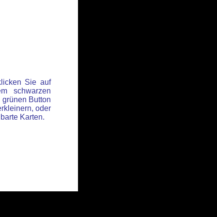
licken Sie auf
em schwarzen
 grünen Button
rkleinern, oder
hbarte Karten.