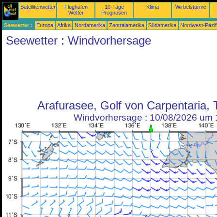
Satellitenwetter
Flughafen
10-Tage
Klima
Wirbelstürme
Wetter
Prognosen
Seewetter :
Europa
Afrika
Nordamerika
Zentralamerika
Südamerika
Nordwest-Pazif
Seewetter : Windvorhersage
Arafurasee, Golf von Carpentaria, 
Windvorhersage : 10/08/2026 um