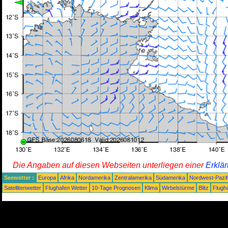
Die Angaben auf diesen Webseiten unterliegen einer
Erklä
Seewetter :
Europa
Afrika
Nordamerika
Zentralamerika
Südamerika
Nordwest-Pazif
Satellitenwetter
Flughafen Wetter
10-Tage Prognosen
Klima
Wirbelstürme
Blitz
Flugh