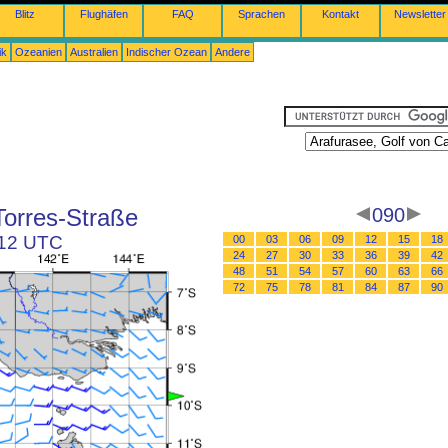
Blitz
Flughäfen
FAQ
Sprachen
Kontakt
Newsletter
ik
Ozeanien
Australien
Indischer Ozean
Andere
Torres-Straße
090
 12 UTC
00
03
06
09
12
15
18
24
27
30
33
36
39
42
48
51
54
57
60
63
66
72
75
78
81
84
87
90