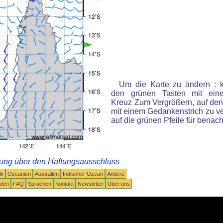
Um die Karte zu ändern : k
den grünen Tasten mit ein
Kreuz Zum Vergrößern, auf den
mit einem Gedankenstrich zu ve
auf die grünen Pfeile für benac
rung über den Haftungsausschluss
ik
Ozeanien
Australien
Indischer Ozean
Andere
äfen
FAQ
Sprachen
Kontakt
Newsletter
Über uns