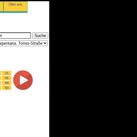
Über uns
21
45
69
93