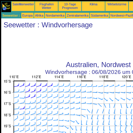
Satellitenwetter
Flughafen
10-Tage
Klima
Wirbelstürme
Wetter
Prognosen
Seewetter :
Europa
Afrika
Nordamerika
Zentralamerika
Südamerika
Nordwest-Pazif
Seewetter : Windvorhersage
Australien, Nordwest
Windvorhersage : 06/08/2026 um