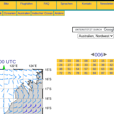
Blitz
Flughäfen
FAQ
Sprachen
Kontakt
Newsletter
ik
Ozeanien
Australien
Indischer Ozean
Andere
006
 00 UTC
00
03
06
09
12
15
18
24
27
30
33
36
39
42
48
51
54
57
60
63
66
72
75
78
81
84
87
90