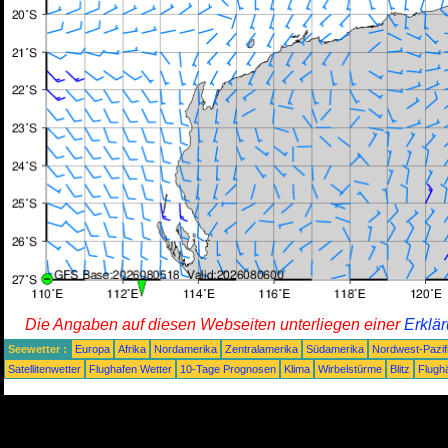
Die Angaben auf diesen Webseiten unterliegen einer
Erklä
Seewetter :
Europa
Afrika
Nordamerika
Zentralamerika
Südamerika
Nordwest-Pazif
Satellitenwetter
Flughafen Wetter
10-Tage Prognosen
Klima
Wirbelstürme
Blitz
Flugh