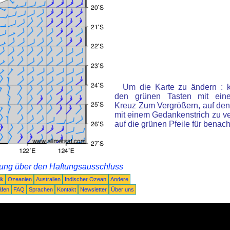
Um die Karte zu ändern : k
den grünen Tasten mit ein
Kreuz Zum Vergrößern, auf den
mit einem Gedankenstrich zu ve
auf die grünen Pfeile für benac
rung über den Haftungsausschluss
ik
Ozeanien
Australien
Indischer Ozean
Andere
äfen
FAQ
Sprachen
Kontakt
Newsletter
Über uns