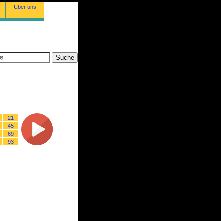
Über uns
21
45
69
93