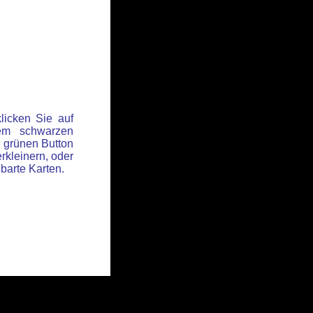
licken Sie auf
em schwarzen
 grünen Button
rkleinern, oder
hbarte Karten.