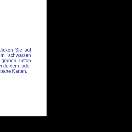
licken Sie auf
em schwarzen
 grünen Button
rkleinern, oder
hbarte Karten.