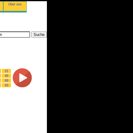
Über uns
21
45
69
93