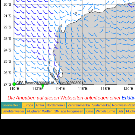
Die Angaben auf diesen Webseiten unterliegen einer
Erklä
Seewetter :
Europa
Afrika
Nordamerika
Zentralamerika
Südamerika
Nordwest-Pazif
Satellitenwetter
Flughafen Wetter
10-Tage Prognosen
Klima
Wirbelstürme
Blitz
Flugh