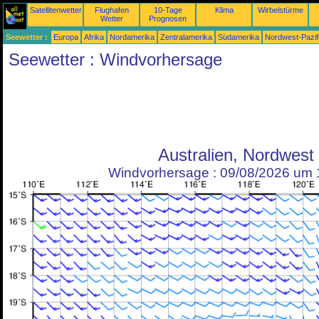
Satellitenwetter
Flughafen
10-Tage
Klima
Wirbelstürme
Wetter
Prognosen
Seewetter :
Europa
Afrika
Nordamerika
Zentralamerika
Südamerika
Nordwest-Pazif
Seewetter : Windvorhersage
Australien, Nordwest
Windvorhersage : 09/08/2026 um