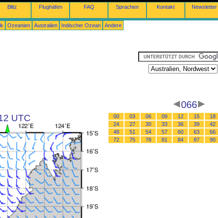
Blitz
Flughäfen
FAQ
Sprachen
Kontakt
Newsletter
ik
Ozeanien
Australien
Indischer Ozean
Andere
066
 12 UTC
00
03
06
09
12
15
18
24
27
30
33
36
39
42
48
51
54
57
60
63
66
72
75
78
81
84
87
90