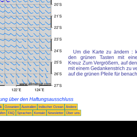
Um die Karte zu ändern : k
den grünen Tasten mit ein
Kreuz Zum Vergrößern, auf den
mit einem Gedankenstrich zu ve
auf die grünen Pfeile für benac
rung über den Haftungsausschluss
ik
Ozeanien
Australien
Indischer Ozean
Andere
äfen
FAQ
Sprachen
Kontakt
Newsletter
Über uns