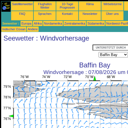
Satellitenwetter
Flughafen
10-Tage
Klima
Wirbelstürme
Wetter
Prognosen
FAQ
Sprachen
Kontakt
Newsletter
Über uns
Seewetter :
Europa
Afrika
Nordamerika
Zentralamerika
Südamerika
Nordwest-Pazif
Indischer Ozean
Andere
Seewetter : Windvorhersage
Baffin Bay
Windvorhersage : 07/08/2026 um