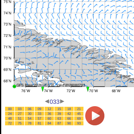
033
00
03
06
09
12
15
18
21
24
27
30
33
36
39
42
45
48
51
54
57
60
63
66
69
72
75
78
81
84
87
90
93