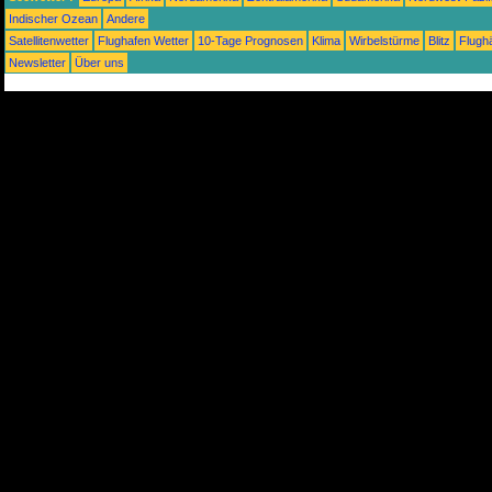
Indischer Ozean
Andere
Satellitenwetter
Flughafen Wetter
10-Tage Prognosen
Klima
Wirbelstürme
Blitz
Flugh
Newsletter
Über uns