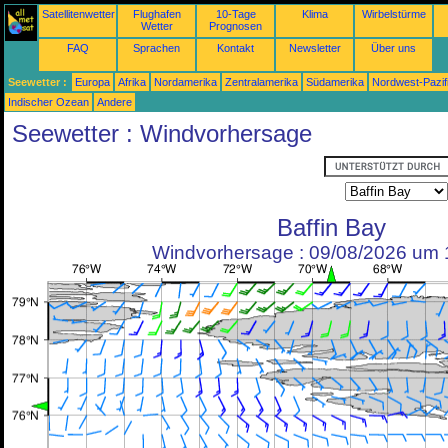
Satellitenwetter
Flughafen
10-Tage
Klima
Wirbelstürme
Wetter
Prognosen
FAQ
Sprachen
Kontakt
Newsletter
Über uns
Seewetter :
Europa
Afrika
Nordamerika
Zentralamerika
Südamerika
Nordwest-Pazif
Indischer Ozean
Andere
Seewetter : Windvorhersage
Baffin Bay
Windvorhersage : 09/08/2026 um