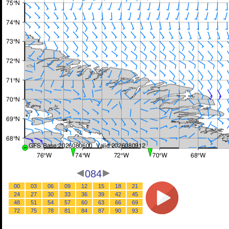
084
00
03
06
09
12
15
18
21
24
27
30
33
36
39
42
45
48
51
54
57
60
63
66
69
72
75
78
81
84
87
90
93