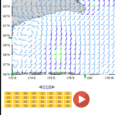
018
00
03
06
09
12
15
18
21
24
27
30
33
36
39
42
45
48
51
54
57
60
63
66
69
72
75
78
81
84
87
90
93