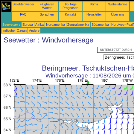
Satellitenwetter
Flughafen
10-Tage
Klima
Wirbelstürme
Wetter
Prognosen
FAQ
Sprachen
Kontakt
Newsletter
Über uns
Seewetter :
Europa
Afrika
Nordamerika
Zentralamerika
Südamerika
Nordwest-Pazif
Indischer Ozean
Andere
Seewetter : Windvorhersage
Beringmeer, Tschuktschen-Ha
Windvorhersage : 11/08/2026 um