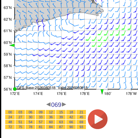
069
00
03
06
09
12
15
18
21
24
27
30
33
36
39
42
45
48
51
54
57
60
63
66
69
72
75
78
81
84
87
90
93