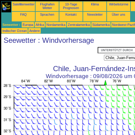
Satellitenwetter
Flughafen
10-Tage
Klima
Wirbelstürme
Wetter
Prognosen
FAQ
Sprachen
Kontakt
Newsletter
Über uns
Seewetter :
Europa
Afrika
Nordamerika
Zentralamerika
Südamerika
Nordwest-Pazif
Indischer Ozean
Andere
Seewetter : Windvorhersage
Chile, Juan-Fernández-In
Windvorhersage : 09/08/2026 um