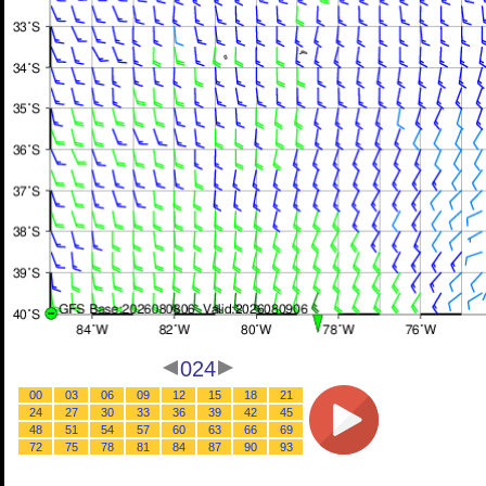
024
00
03
06
09
12
15
18
21
24
27
30
33
36
39
42
45
48
51
54
57
60
63
66
69
72
75
78
81
84
87
90
93