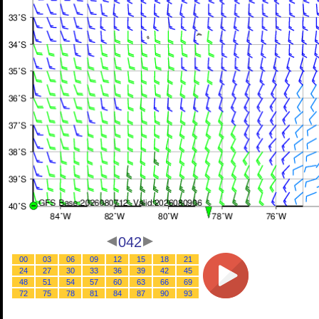
042
00
03
06
09
12
15
18
21
24
27
30
33
36
39
42
45
48
51
54
57
60
63
66
69
72
75
78
81
84
87
90
93