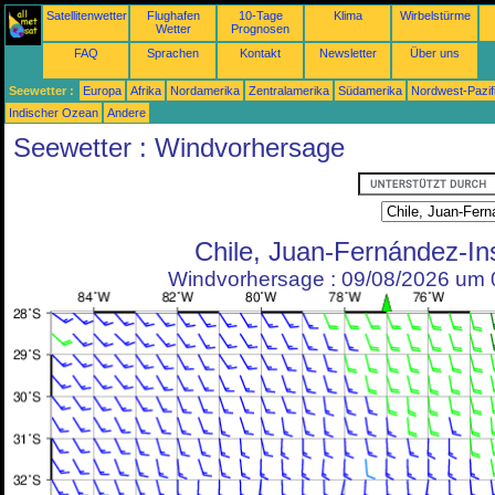
Satellitenwetter
Flughafen
10-Tage
Klima
Wirbelstürme
Wetter
Prognosen
FAQ
Sprachen
Kontakt
Newsletter
Über uns
Seewetter :
Europa
Afrika
Nordamerika
Zentralamerika
Südamerika
Nordwest-Pazif
Indischer Ozean
Andere
Seewetter : Windvorhersage
Chile, Juan-Fernández-In
Windvorhersage : 09/08/2026 um