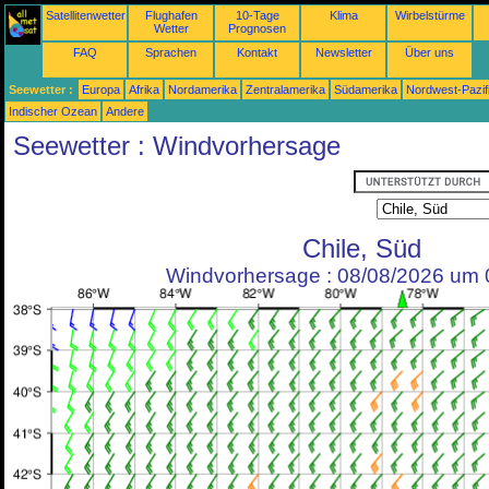
Satellitenwetter
Flughafen
10-Tage
Klima
Wirbelstürme
Wetter
Prognosen
FAQ
Sprachen
Kontakt
Newsletter
Über uns
Seewetter :
Europa
Afrika
Nordamerika
Zentralamerika
Südamerika
Nordwest-Pazif
Indischer Ozean
Andere
Seewetter : Windvorhersage
Chile, Süd
Windvorhersage : 08/08/2026 um