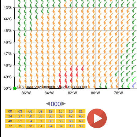
000
00
03
06
09
12
15
18
21
24
27
30
33
36
39
42
45
48
51
54
57
60
63
66
69
72
75
78
81
84
87
90
93