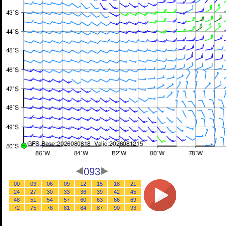
093
00
03
06
09
12
15
18
21
24
27
30
33
36
39
42
45
48
51
54
57
60
63
66
69
72
75
78
81
84
87
90
93