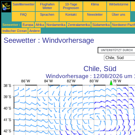
Satellitenwetter
Flughafen
10-Tage
Klima
Wirbelstürme
Wetter
Prognosen
FAQ
Sprachen
Kontakt
Newsletter
Über uns
Seewetter :
Europa
Afrika
Nordamerika
Zentralamerika
Südamerika
Nordwest-Pazif
Indischer Ozean
Andere
Seewetter : Windvorhersage
Chile, Süd
Windvorhersage : 12/08/2026 um