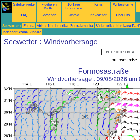
Satellitenwetter
Flughafen
10-Tage
Klima
Wirbelstürme
Wetter
Prognosen
FAQ
Sprachen
Kontakt
Newsletter
Über uns
Seewetter :
Europa
Afrika
Nordamerika
Zentralamerika
Südamerika
Nordwest-Pazif
Indischer Ozean
Andere
Seewetter : Windvorhersage
Formosastraße
Windvorhersage : 09/08/2026 um