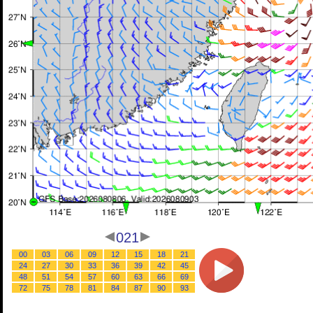
021
00
03
06
09
12
15
18
21
24
27
30
33
36
39
42
45
48
51
54
57
60
63
66
69
72
75
78
81
84
87
90
93