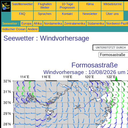
Satellitenwetter
Flughafen
10-Tage
Klima
Wirbelstürme
Wetter
Prognosen
FAQ
Sprachen
Kontakt
Newsletter
Über uns
Seewetter :
Europa
Afrika
Nordamerika
Zentralamerika
Südamerika
Nordwest-Pazif
Indischer Ozean
Andere
Seewetter : Windvorhersage
Formosastraße
Windvorhersage : 10/08/2026 um