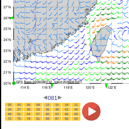
081
00
03
06
09
12
15
18
21
24
27
30
33
36
39
42
45
48
51
54
57
60
63
66
69
72
75
78
81
84
87
90
93