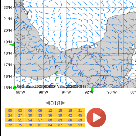
018
00
03
06
09
12
15
18
21
24
27
30
33
36
39
42
45
48
51
54
57
60
63
66
69
72
75
78
81
84
87
90
93