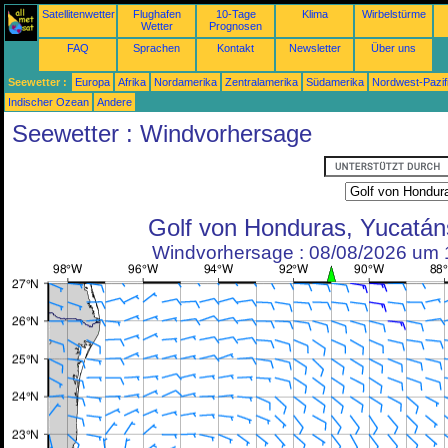
Satellitenwetter
Flughafen
10-Tage
Klima
Wirbelstürme
Wetter
Prognosen
FAQ
Sprachen
Kontakt
Newsletter
Über uns
Seewetter :
Europa
Afrika
Nordamerika
Zentralamerika
Südamerika
Nordwest-Pazif
Indischer Ozean
Andere
Seewetter : Windvorhersage
Golf von Honduras, Yucatán
Windvorhersage : 08/08/2026 um