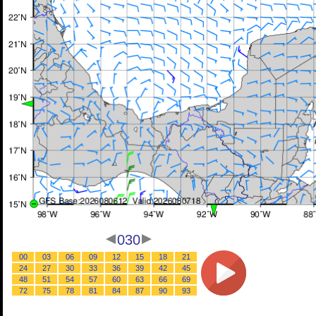
030
00
03
06
09
12
15
18
21
24
27
30
33
36
39
42
45
48
51
54
57
60
63
66
69
72
75
78
81
84
87
90
93