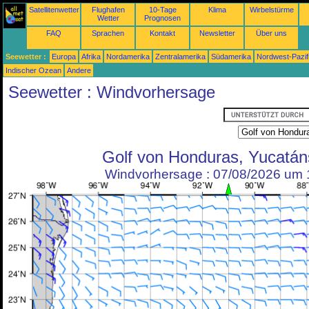
Satellitenwetter
Flughafen
10-Tage
Klima
Wirbelstürme
Wetter
Prognosen
FAQ
Sprachen
Kontakt
Newsletter
Über uns
Seewetter :
Europa
Afrika
Nordamerika
Zentralamerika
Südamerika
Nordwest-Pazif
Indischer Ozean
Andere
Seewetter : Windvorhersage
Golf von Honduras, Yucatán
Windvorhersage : 07/08/2026 um