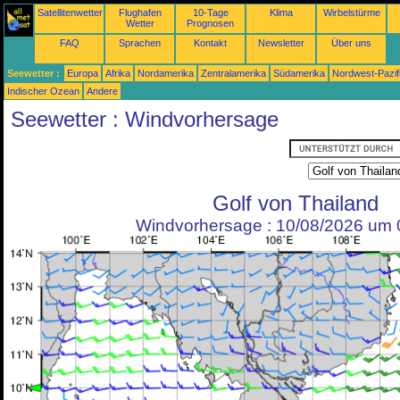
Satellitenwetter
Flughafen
10-Tage
Klima
Wirbelstürme
Wetter
Prognosen
FAQ
Sprachen
Kontakt
Newsletter
Über uns
Seewetter :
Europa
Afrika
Nordamerika
Zentralamerika
Südamerika
Nordwest-Pazif
Indischer Ozean
Andere
Seewetter : Windvorhersage
Golf von Thailand
Windvorhersage : 10/08/2026 um