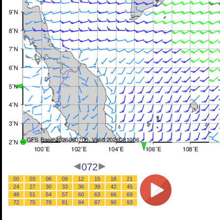
072
00
03
06
09
12
15
18
21
24
27
30
33
36
39
42
45
48
51
54
57
60
63
66
69
72
75
78
81
84
87
90
93