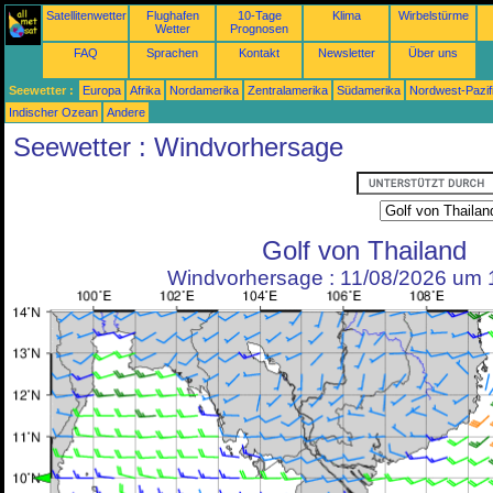
Satellitenwetter
Flughafen
10-Tage
Klima
Wirbelstürme
Wetter
Prognosen
FAQ
Sprachen
Kontakt
Newsletter
Über uns
Seewetter :
Europa
Afrika
Nordamerika
Zentralamerika
Südamerika
Nordwest-Pazif
Indischer Ozean
Andere
Seewetter : Windvorhersage
Golf von Thailand
Windvorhersage : 11/08/2026 um