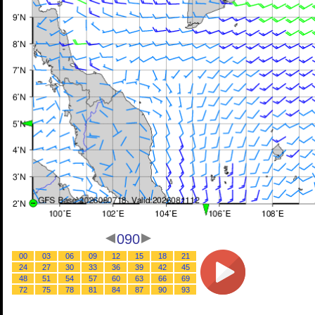
090
00
03
06
09
12
15
18
21
24
27
30
33
36
39
42
45
48
51
54
57
60
63
66
69
72
75
78
81
84
87
90
93