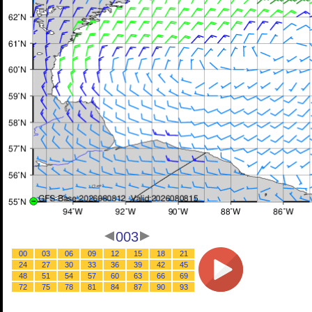
003
00
03
06
09
12
15
18
21
24
27
30
33
36
39
42
45
48
51
54
57
60
63
66
69
72
75
78
81
84
87
90
93