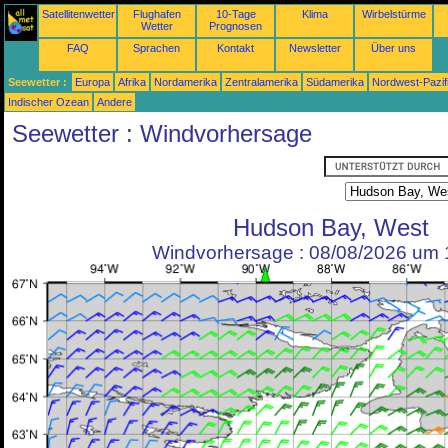
Satellitenwetter
Flughafen
10-Tage
Klima
Wirbelstürme
Wetter
Prognosen
FAQ
Sprachen
Kontakt
Newsletter
Über uns
Seewetter :
Europa
Afrika
Nordamerika
Zentralamerika
Südamerika
Nordwest-Pazif
Indischer Ozean
Andere
Seewetter : Windvorhersage
Hudson Bay, West
Windvorhersage : 08/08/2026 um