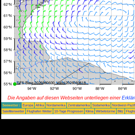
Die Angaben auf diesen Webseiten unterliegen einer
Erklä
Seewetter :
Europa
Afrika
Nordamerika
Zentralamerika
Südamerika
Nordwest-Pazif
Satellitenwetter
Flughafen Wetter
10-Tage Prognosen
Klima
Wirbelstürme
Blitz
Flugh