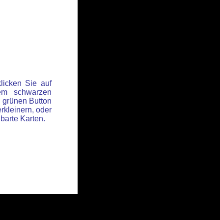
licken Sie auf
em schwarzen
 grünen Button
rkleinern, oder
hbarte Karten.