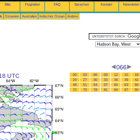
Blitz
Flughäfen
FAQ
Sprachen
Kontakt
Newsletter
ik
Ozeanien
Australien
Indischer Ozean
Andere
066
 18 UTC
00
03
06
09
12
15
18
24
27
30
33
36
39
42
48
51
54
57
60
63
66
72
75
78
81
84
87
90