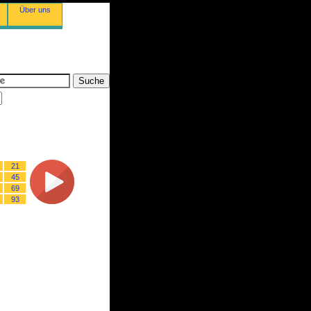
Über uns
21
45
69
93