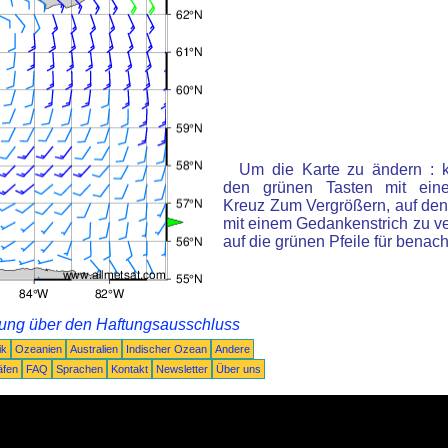
Um die Karte zu ändern : k
den grünen Tasten mit ein
Kreuz Zum Vergrößern, auf den
mit einem Gedankenstrich zu ve
auf die grünen Pfeile für benac
rung über den Haftungsausschluss
ik
Ozeanien
Australien
Indischer Ozean
Andere
äfen
FAQ
Sprachen
Kontakt
Newsletter
Über uns