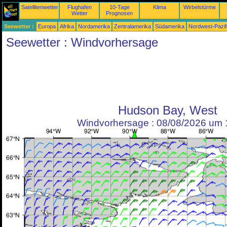
Satellitenwetter
Flughafen
10-Tage
Klima
Wirbelstürme
Wetter
Prognosen
Seewetter :
Europa
Afrika
Nordamerika
Zentralamerika
Südamerika
Nordwest-Pazif
Seewetter : Windvorhersage
Hudson Bay, West
Windvorhersage : 08/08/2026 um